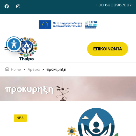
+30 6908967887
ΕΠΙΚΟΙΝΩΝΊΑ
Home
>
Άρθρα
>
προκυρηξη
προκυρηξη
ΝΈΑ