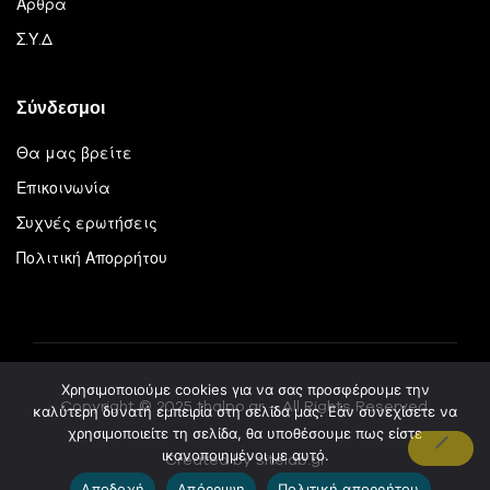
Άρθρα
Σ.Υ.Δ
Σύνδεσμοι
Θα μας βρείτε
Επικοινωνία
Συχνές ερωτήσεις
Πολιτική Απορρήτου
Χρησιμοποιούμε cookies για να σας προσφέρουμε την
Copyright © 2025 thalpo.gr – All Rights Reserved.
καλύτερη δυνατή εμπειρία στη σελίδα μας. Εάν συνεχίσετε να
χρησιμοποιείτε τη σελίδα, θα υποθέσουμε πως είστε
ικανοποιημένοι με αυτό.
Created by sitelab.gr
Αποδοχή
Απόρριψη
Πολιτική απορρήτου