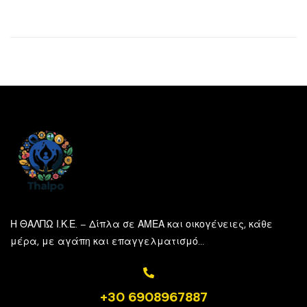
Η ΘΑΛΠΩ Ι.Κ.Ε. – Δίπλα σε ΑΜΕΑ και οικογένειες, κάθε
μέρα, με αγάπη και επαγγελματισμό…
+30 6908967887