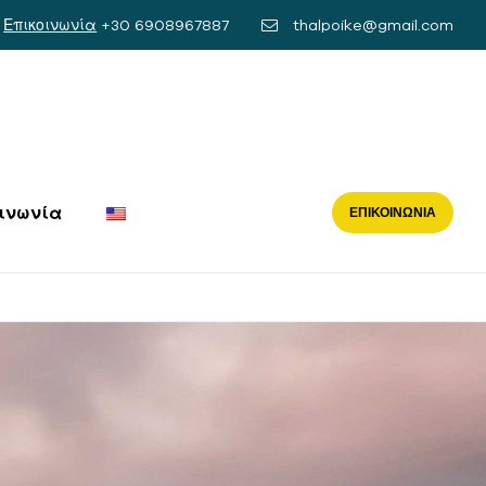
Επικοινωνία
+30 6908967887
thalpoike@gmail.com
ινωνία
ΕΠΙΚΟΙΝΩΝΊΑ