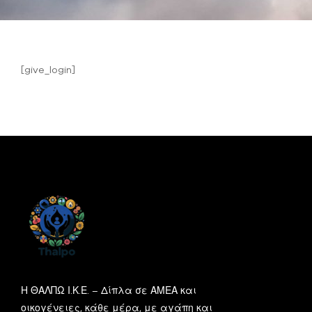
[give_login]
Η ΘΑΛΠΩ Ι.Κ.Ε. – Δίπλα σε ΑΜΕΑ και
οικογένειες, κάθε μέρα, με αγάπη και